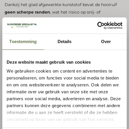
Dankzij het glad afgewerkte kunststof bevat de hooiruif
geen scherpe randen
, wat het risico op snij- of
schaafwonden aanzienlijk vermindert.
Duurzaam kunststof & UV-bestendig
Toestemming
Details
Over
De hooiruif is gemaakt van stevig, hoogwaardig kunststof
dat bestand is tegen intensief gebruik. Het materiaal is UV-
Abonneer je op onze nieuwsbrief
bestendig, waardoor de ruif ook uitstekend geschikt is voor
Deze website maakt gebruik van cookies
Meld je aan voor onze nieuwsbrief en
buitengebruik zonder snel te verweren.
We gebruiken cookies om content en advertenties te
ontvang
5% korting
op jouw eerste
personaliseren, om functies voor social media te bieden
Voordelen van deze hooiruif
slowfeeder!
en om ons websiteverkeer te analyseren. Ook delen we
Ruimtebesparend ontwerp door hoekmontage
informatie over uw gebruik van onze site met onze
E-mailadres
*
partners voor social media, adverteren en analyse. Deze
partners kunnen deze gegevens combineren met andere
Veilig voor paarden dankzij afgeronde randen
informatie die u aan ze heeft verstrekt of die ze hebben
verzameld op basis van uw gebruik van hun services.
Geschikt voor 14–20 kg hooi
Abonneren