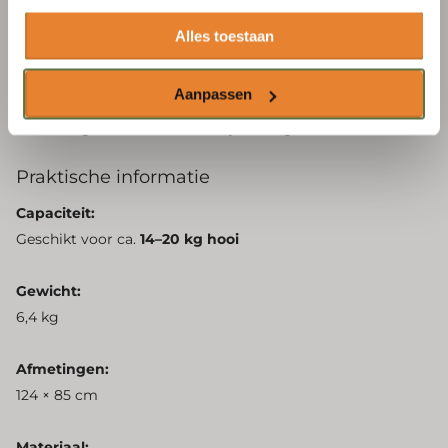
UV-bestendig en weerbestendig
Alles toestaan
Gemaakt van sterk en duurzaam kunststof
Aanpassen
Lange levensduur, ook bij buitengebruik
Praktische informatie
Capaciteit:
Geschikt voor ca.
14–20 kg hooi
Gewicht:
6,4 kg
Afmetingen:
124 × 85 cm
Materiaal: