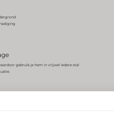
ndergrond
chadiging
tage
rdoor gebruik je hem in vrijwel iedere stal
uatie.
Abonneer je op onze
nieuwsbrief