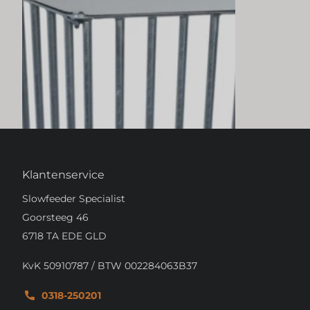
HOOIRUIF
Binnen 24 uur GRATIS verzonden
€45,80
In winkelwagen
Klantenservice
Slowfeeder Specialist
Goorsteeg 46
6718 TA EDE GLD
KvK 50910787 / BTW 002284063B37
0318-250201