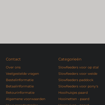
Contact
Categorieën
Over ons
Slowfeeders voor op stal
Veelgestelde vragen
Slowfeeders voor weide
Bestelinformatie
Slowfeeders paddock
Betaalinformatie
Slowfeeders voor pony's
Retourinformatie
Hooihuisjes paard
Algemene voorwaarden
Hooinetten - paard