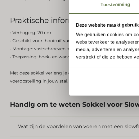
Toestemming
Praktische informatie
Deze website maakt gebruik
• Verhoging: 20 cm
We gebruiken cookies om cont
• Geschikt voor: hooiruif variabel 1 meter en 2 meter
websiteverkeer te analyseren
• Montage: vastschroeven aan de bestaande ruif
media, adverteren en analys
• Toepassing: hoek- en wandmontage
verstrekt of die ze hebben v
Met deze sokkel verleng je de levensduur van je hooiruif en 
voeropstelling in jouw stal.
Handig om te weten
Sokkel voor Slow
Wat zijn de voordelen van voeren met een slow