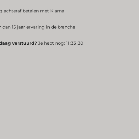
ig achteraf betalen met Klarna
 dan 15 jaar ervaring in de branche
daag verstuurd?
Je hebt nog:
1
1
3
3
2
9