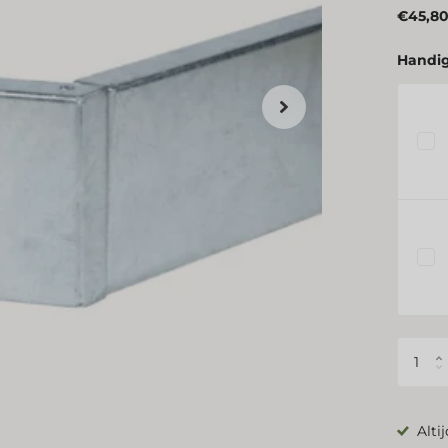
€45,80
Handig
Alti