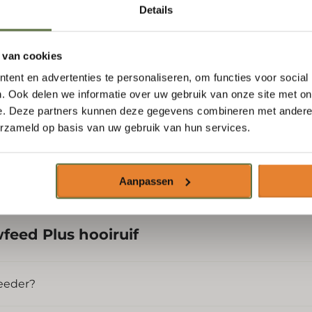
Details
Meld je aan voor onze nieuwsbrief en
ontvang
5% korting
op jouw eerste
 van cookies
slowfeeder!
ent en advertenties te personaliseren, om functies voor social
E-mailadres
*
. Ook delen we informatie over uw gebruik van onze site met on
e. Deze partners kunnen deze gegevens combineren met andere i
erzameld op basis van uw gebruik van hun services.
zorg je voor een strakke en praktische
Abonneren
Aanpassen
feed Plus hooiruif
feeder?