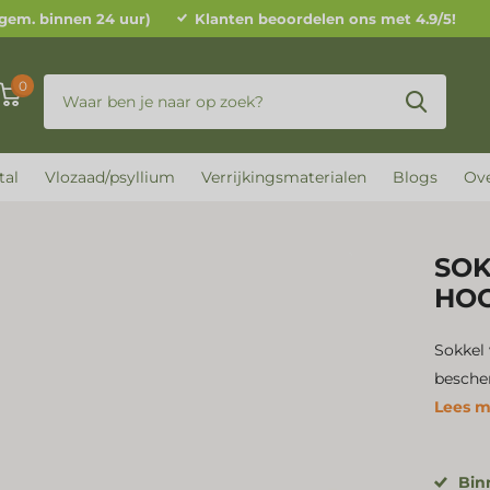
(gem. binnen 24 uur)
Klanten beoordelen ons met 4.9/5!
0
tal
Vlozaad/psyllium
Verrijkingsmaterialen
Blogs
Ove
SOK
HOO
Sokkel 
bescher
Lees m
Bin