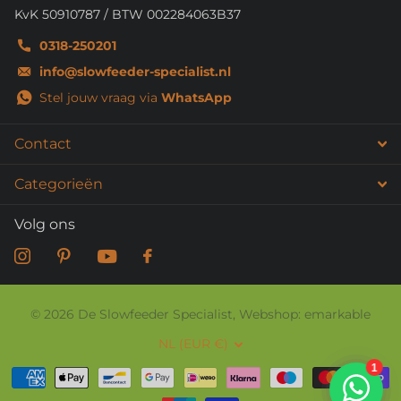
KvK 50910787 / BTW 002284063B37
0318-250201
info@slowfeeder-specialist.nl
Stel jouw vraag via
WhatsApp
Contact
Categorieën
Volg ons
©
2026
De Slowfeeder Specialist, Webshop: emarkable
NL (EUR €)