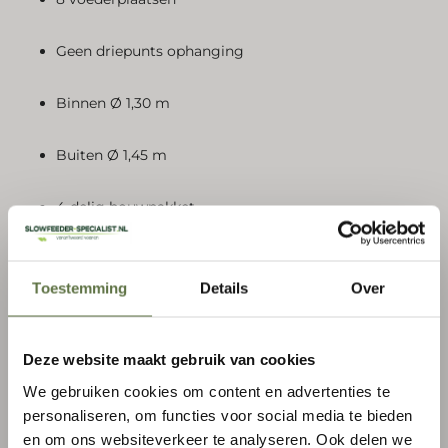
Geen driepunts ophanging
Binnen Ø 1,30 m
Buiten Ø 1,45 m
4-delig bouwpakket
Eenvoudig verplaatsbaar en monteerbaar
Toestemming
Details
Over
Inclusief slowfeedernet
t.w.v. €72,10
Abonneer je op onze nieuwsbrief
Voordelen van de ronde ruif
met
Deze website maakt gebruik van cookies
Meld je aan voor onze nieuwsbrief en
slowfeedernet
We gebruiken cookies om content en advertenties te
ontvang
5% korting
op jouw eerste
personaliseren, om functies voor social media te bieden
Maximale dierveiligheid door plaatstaalbekleding van
slowfeeder!
en om ons websiteverkeer te analyseren. Ook delen we
de palissadebogen