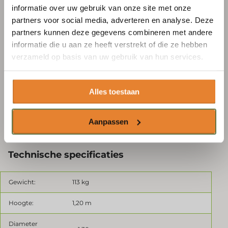
informatie over uw gebruik van onze site met onze
E-mailadres
*
partners voor social media, adverteren en analyse. Deze
Afdekking van kritische ruimtes voorkomt verstrikt
partners kunnen deze gegevens combineren met andere
raken
informatie die u aan ze heeft verstrekt of die ze hebben
verzameld op basis van uw gebruik van hun services.
Geen scherpe randen in de dierenzone
Abonneren
Modulair ontwerp: in 4 delen demonteerbaar
Alles toestaan
Flexibel gebruik: beide helften kunnen afzonderlijk
Aanpassen
aan een stalwand worden bevestigd
(niet in een box)
Technische specificaties
Gewicht:
113 kg
Hoogte:
1,20 m
Diameter