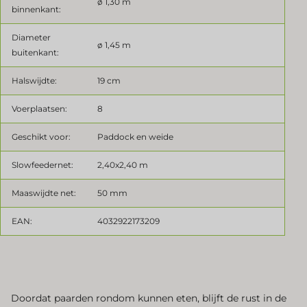
ø 1,30 m
binnenkant:
Diameter
ø 1,45 m
buitenkant:
Halswijdte:
19 cm
Voerplaatsen:
8
Geschikt voor:
Paddock en weide
Slowfeedernet:
2,40x2,40 m
Maaswijdte net:
50 mm
EAN:
4032922173209
Doordat paarden rondom kunnen eten, blijft de rust in de