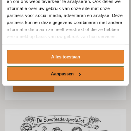
en om ons websiteverkeer te analyseren. Ook delen we
Email
*
lente, je peux vous conseiller personnellement sur
informatie over uw gebruik van onze site met onze
la solution la plus adaptée à votre situation.
partners voor social media, adverteren en analyse. Deze
partners kunnen deze gegevens combineren met andere
Se concentrer sur le bien-être des chevaux
informatie die u aan ze heeft verstrekt of die ze hebben
S'abonner
verzameld op basis van uw gebruik van hun services.
Conseil personnalisé, expert et sur mesure
Alles toestaan
Passion pour les chevaux et alimentation
responsable
Aanpassen
Assortiment