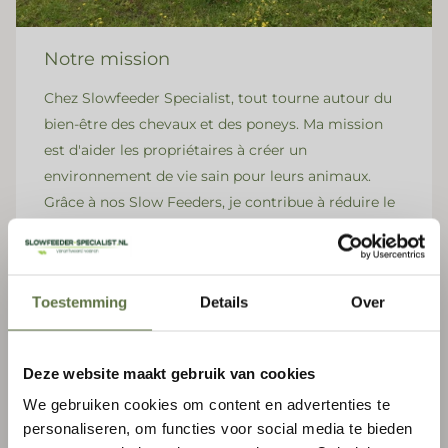
Notre mission
Chez Slowfeeder Specialist, tout tourne autour du
bien-être des chevaux et des poneys. Ma mission
est d'aider les propriétaires à créer un
environnement de vie sain pour leurs animaux.
Grâce à nos Slow Feeders, je contribue à réduire le
gaspillage, à améliorer la santé des chevaux et à
vous apporter une plus grande tranquillité d'esprit.
Conseils personnels d'un amoureux des
Toestemming
Details
Over
chevaux
Que vous gériez une grande écurie ou que vous
Deze website maakt gebruik van cookies
Inscrivez-vous à notre newsletter
soyez un amateur possédant quelques poneys, je
We gebruiken cookies om content en advertenties te
suis là pour vous aider. Grâce à mon expérience
S'abonner à nos courriels
personaliseren, om functies voor social media te bieden
avec les chevaux et les éleveurs à alimentation