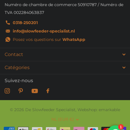
Numéro de chambre de commerce 50910787 / Numéro de
TVA 002284063B37
0318-250201
info@slowfeeder-specialist.nl
Posez vos questions sur
WhatsApp
Contact
Catégories
Suivez-nous
©
2026
De Slowfeeder Specialist, Webshop: emarkable
NL (EUR €)