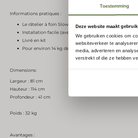
Toestemming
Informations pratiques :
Le râtelier à foin Slowfeed Plus convient au montage
Deze website maakt gebruik
Installation facile (avec supports de montage)
We gebruiken cookies om cont
Livré en kit
websiteverkeer te analyseren
Pour environ 14 kg de foin
media, adverteren en analys
verstrekt of die ze hebben v
Dimensions:
Largeur : 81 cm
Hauteur : 114 cm
Profondeur : 41 cm
Poids : 32 kg
Avantages :