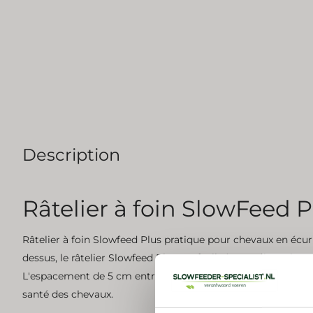
Description
Râtelier à foin SlowFeed P
Râtelier à foin Slowfeed Plus pratique pour chevaux en écuri
dessus, le râtelier Slowfeed Plus est facile à remplir. Sa bas
L'espacement de 5 cm entre les barreaux ralentit la prise ali
santé des chevaux.