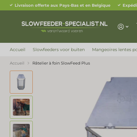
Livraison offerte aux Pays-Bas et en Belgique
Expédi
Accueil
Slowfeeders voor buiten
Mangeoires lentes po
Accueil
Râtelier à foin SlowFeed Plus