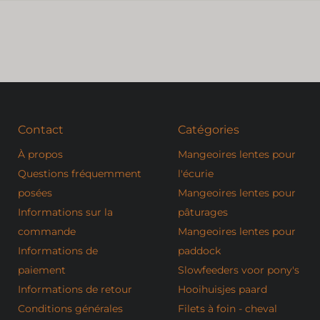
Contact
Catégories
À propos
Mangeoires lentes pour
Questions fréquemment
l'écurie
posées
Mangeoires lentes pour
Informations sur la
pâturages
commande
Mangeoires lentes pour
Informations de
paddock
paiement
Slowfeeders voor pony's
Informations de retour
Hooihuisjes paard
Conditions générales
Filets à foin - cheval