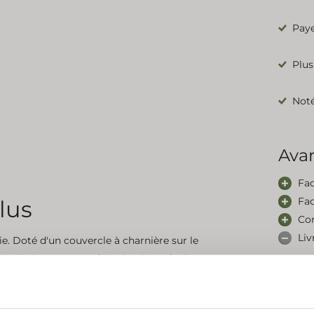
Paye
Plus
Noté
Ava
Fac
Fac
lus
Con
Liv
e. Doté d'un couvercle à charnière sur le
e inclinée permet au foin de glisser facilement.
mentaire, améliorant ainsi le bien-être et la
Inscrivez-vous à notre