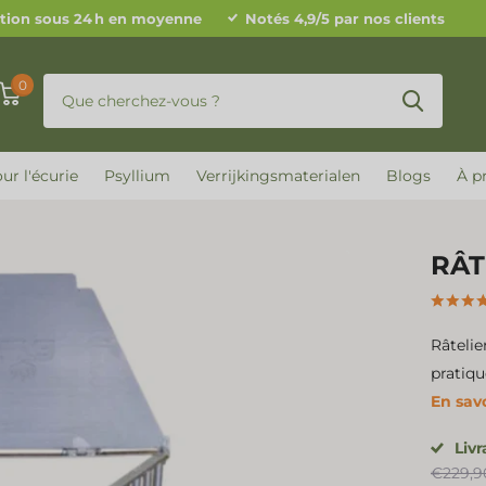
tion sous 24 h en moyenne
Notés 4,9/5 par nos clients
0
ur l'écurie
Psyllium
Verrijkingsmaterialen
Blogs
À p
RÂT
Râtelie
pratiqu
En savo
Liv
€229,9