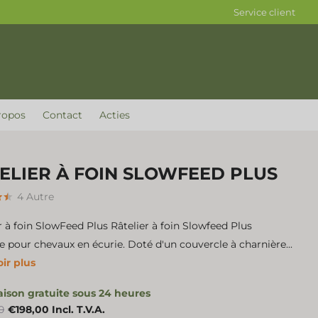
Service client
ropos
Contact
Acties
ELIER À FOIN SLOWFEED PLUS
4
Autre
r à foin SlowFeed Plus Râtelier à foin Slowfeed Plus
e pour chevaux en écurie. Doté d'un couvercle à charnière...
ir plus
raison gratuite sous 24 heures
0
€198,00 Incl. T.V.A.