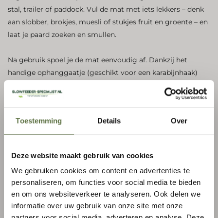
stal, trailer of paddock. Vul de mat met iets lekkers – denk
aan slobber, brokjes, muesli of stukjes fruit en groente – en
laat je paard zoeken en smullen.
Na gebruik spoel je de mat eenvoudig af. Dankzij het
handige ophanggaatje (geschikt voor een karabijnhaak)
laat je hem gemakkelijk drogen in de lucht.
Praktische informatie:
Toestemming
Details
Over
Afmeting: 50x50 cm
Deze website maakt gebruik van cookies
Inscrivez-vous à notre newsletter
Hoogte: 4,4 cm
We gebruiken cookies om content en advertenties te
S'abonner à nos courriels
personaliseren, om functies voor social media te bieden
Bestellen en verzending
en om ons websiteverkeer te analyseren. Ook delen we
Email
*
Verrijkingsmateriaal komt het beste tot zijn recht wanneer
informatie over uw gebruik van onze site met onze
het samen met een slowfeeder wordt gebruikt. Daarom
partners voor social media, adverteren en analyse. Deze