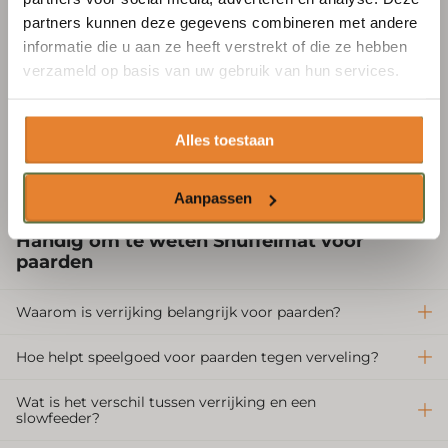
kunnen deze producten het voordeligst worden
partners kunnen deze gegevens combineren met andere
meebesteld met een slowfeeder. Plaats je een losse
informatie die u aan ze heeft verstrekt of die ze hebben
S'abonner
verzameld op basis van uw gebruik van hun services.
bestelling, dan bedragen de verzendkosten €6,95.
Avantages et inconvénients
Alles toestaan
Stimuleert het natuurlijke fourageergedrag
Aanpassen
Handig om te weten
Snuffelmat voor
paarden
Waarom is verrijking belangrijk voor paarden?
Hoe helpt speelgoed voor paarden tegen verveling?
Wat is het verschil tussen verrijking en een
slowfeeder?